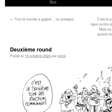
Bus
←
Tout le monde a gagné… ou presque
C’est le 
tape contre la
Mais au 
quand mê
Deuxième round
Publié le
15 octobre 2024
par
eric2