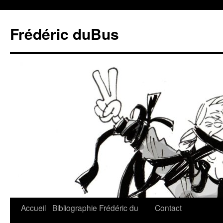
Frédéric duBus
Accueil
Bibliographie
Frédéric du
Contact