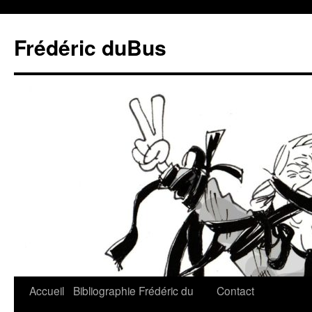
Frédéric duBus
Accueil
Bibliographie
Frédéric du
Contact