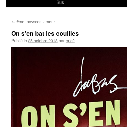
Bus
←
#monpayscestlamour
On s’en bat les couilles
Publié le
25 octobre 2018
par
eric2