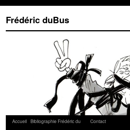
Frédéric duBus
Accueil
Bibliographie
Frédéric du
Contact