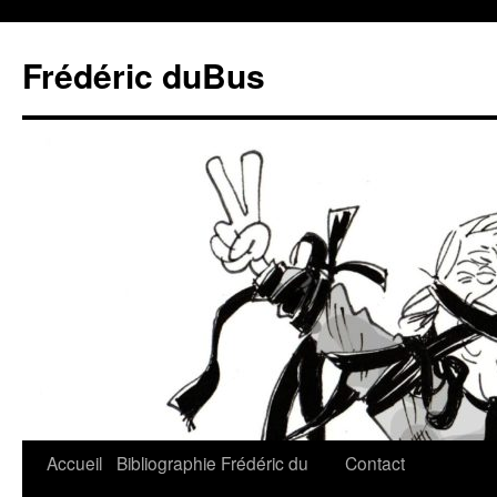
Frédéric duBus
Accueil
Bibliographie
Frédéric du
Contact