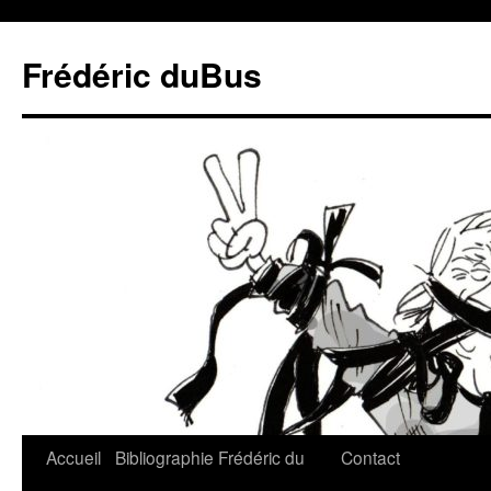
Frédéric duBus
Accueil
Bibliographie
Frédéric du
Contact