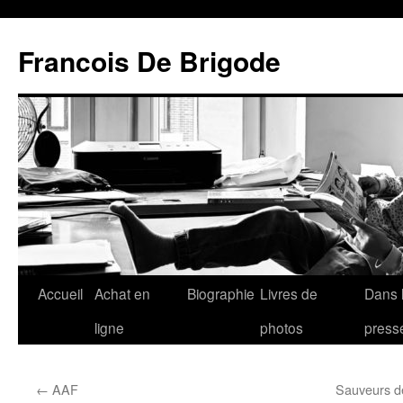
Francois De Brigode
Accueil
Achat en
Biographie
Livres de
Dans 
ligne
photos
press
←
AAF
Sauveurs de