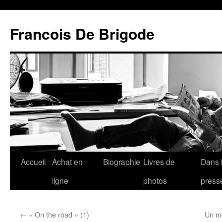
Francois De Brigode
Accueil
Achat en
Biographie
Livres de
Dans 
ligne
photos
press
←
« On the road » (1)
Un m