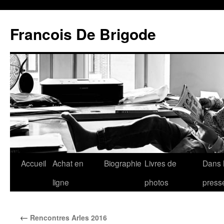
Francois De Brigode
Accueil
Achat en
Biographie
Livres de
Dans 
ligne
photos
press
←
Rencontres Arles 2016