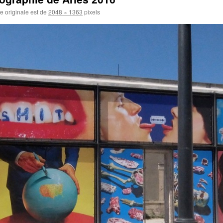
le originale est de
2048 × 1363
pixels