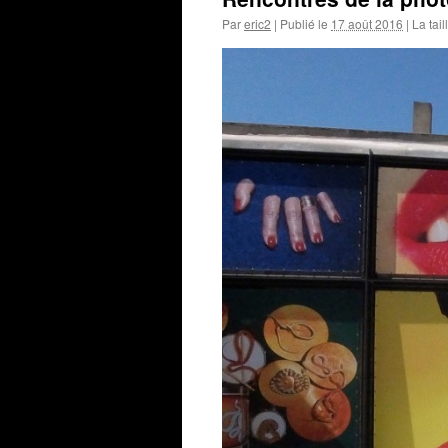
Par
eric2
|
Publié le
17 août 2016
|
La tail