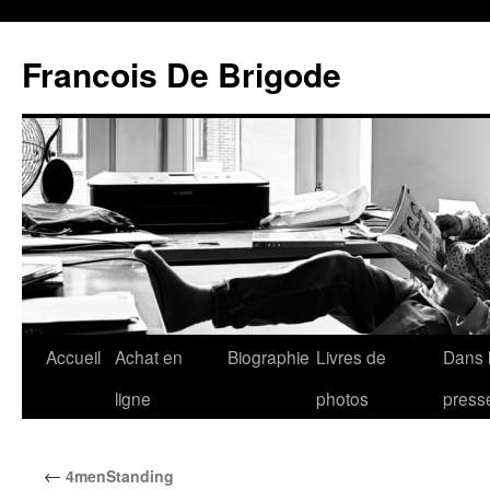
Francois De Brigode
Accueil
Achat en
Biographie
Livres de
Dans 
ligne
photos
press
←
4menStanding