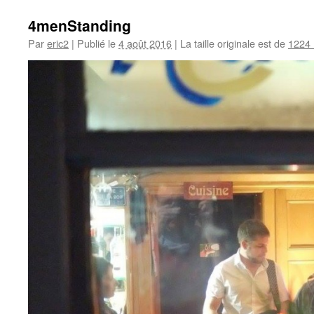
4menStanding
Par
eric2
|
Publié le
4 août 2016
|
La taille originale est de
1224 