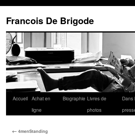
Francois De Brigode
Accueil
Achat en
Biographie
Livres de
Dans 
ligne
photos
press
←
4menStanding