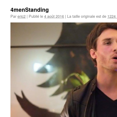
4menStanding
Par
eric2
|
Publié le
4 août 2016
|
La taille originale est de
1224 