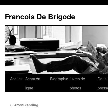
Francois De Brigode
Accueil
Achat en
Biographie
Livres de
Dans 
ligne
photos
press
←
4menStanding