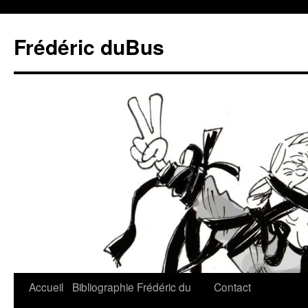
Frédéric duBus
Accueil
Bibliographie
Frédéric du
Contact