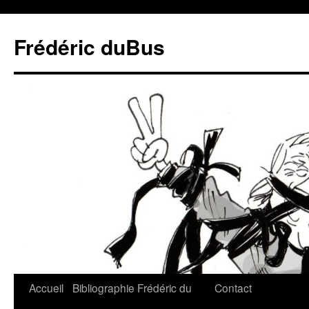
Frédéric duBus
Accueil
Bibliographie
Frédéric du
Contact