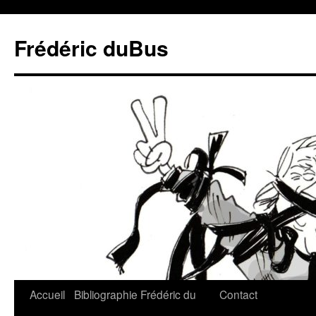
Frédéric duBus
Accueil
Bibliographie
Frédéric du
Contact