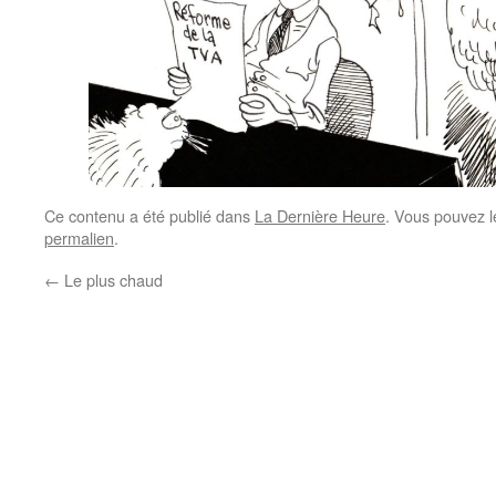
Ce contenu a été publié dans
La Dernière Heure
. Vous pouvez l
permalien
.
←
Le plus chaud