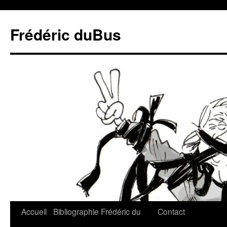
Frédéric duBus
Accueil
Bibliographie
Frédéric du
Contact