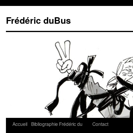
Frédéric duBus
Accueil
Bibliographie
Frédéric du
Contact