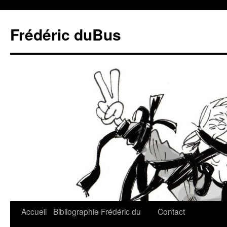
Frédéric duBus
Accueil
Bibliographie
Frédéric du
Contact