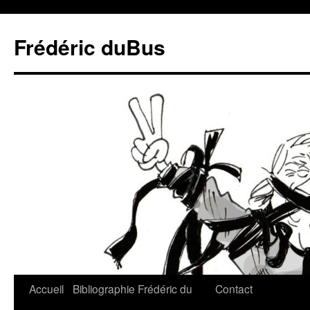
Frédéric duBus
Accueil
Bibliographie
Frédéric du
Contact