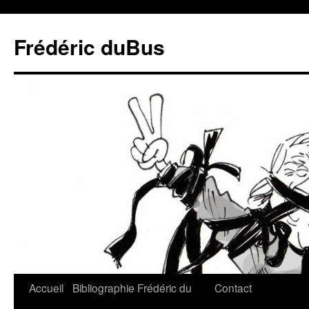
Frédéric duBus
Accueil
Bibliographie
Frédéric du
Contact