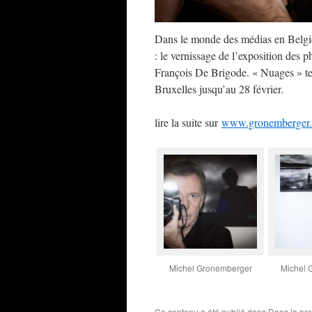
Dans le monde des médias en Belgiq
: le vernissage de l’exposition des p
François De Brigode. « Nuages » tel
Bruxelles jusqu’au 28 février.
lire la suite sur
www.gronemberger
Michel Gronemberger
Michel 
Ce contenu a été publié dans
Dans la pr