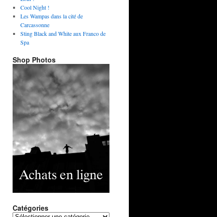
Cool Night !
Les Wampas dans la cité de
Carcassonne
Sting Black and White aux Franco de
Spa
Shop Photos
Catégories