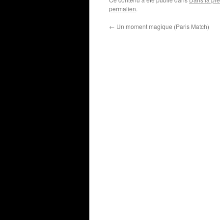
permalien
.
←
Un moment magique (Paris Match)