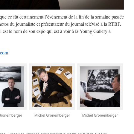
ue ce fût certainement l’événement de la fin de la semaine passée
hotos du journaliste et présentateur du journal télévisé à la RTBF,
 est le nom de son expo qui est à voir à la Young Gallery à
.com
Gronemberger
Michel Gronemberger
Michel Gronemberger
esse
,
Exposition
,
Nuages
. Vous pouvez le mettre en favoris avec
ce