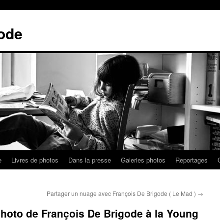
ode
e
Livres de photos
Dans la presse
Galeries photos
Reportages
Partager un nuage avec François De Brigode ( Le Mad )
→
photo de François De Brigode à la Young