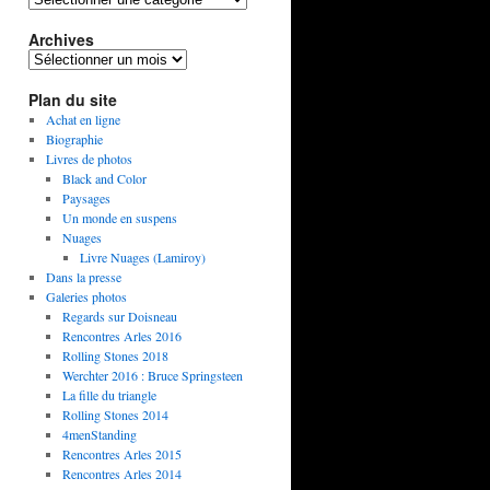
Archives
Plan du site
Achat en ligne
Biographie
Livres de photos
Black and Color
Paysages
Un monde en suspens
Nuages
Livre Nuages (Lamiroy)
Dans la presse
Galeries photos
Regards sur Doisneau
Rencontres Arles 2016
Rolling Stones 2018
Werchter 2016 : Bruce Springsteen
La fille du triangle
Rolling Stones 2014
4menStanding
Rencontres Arles 2015
Rencontres Arles 2014