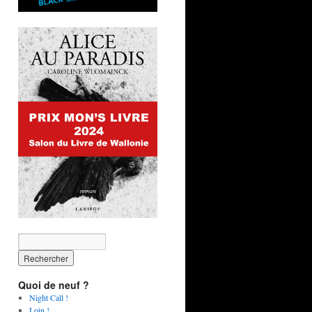
Quoi de neuf ?
Night Call !
Loin !