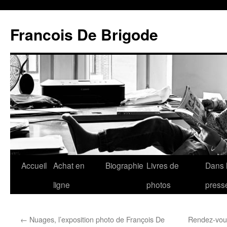
Francois De Brigode
Accueil
Achat en
Biographie
Livres de
Dans 
ligne
photos
press
←
Nuages, l’exposition photo de François De
Rendez-vous