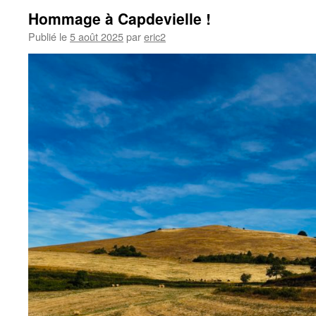
Hommage à Capdevielle !
Publié le
5 août 2025
par
eric2