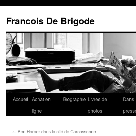
Francois De Brigode
Accueil
Achat en
Biographie
Livres de
Dans 
ligne
photos
press
←
Ben Harper dans la cité de Carcassonne