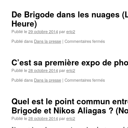
De Brigode dans les nuages (
Heure)
Publié le
29 octobre 2014
par
eric2
Publié dans
Dans la presse
|
Commentaires fermés
C’est sa première expo de ph
Publié le
28 octobre 2014
par
eric2
Publié dans
Dans la presse
|
Commentaires fermés
Quel est le point commun ent
Brigode et Nikos Aliagas ? (No
Publié le
28 octobre 2014
par
eric2