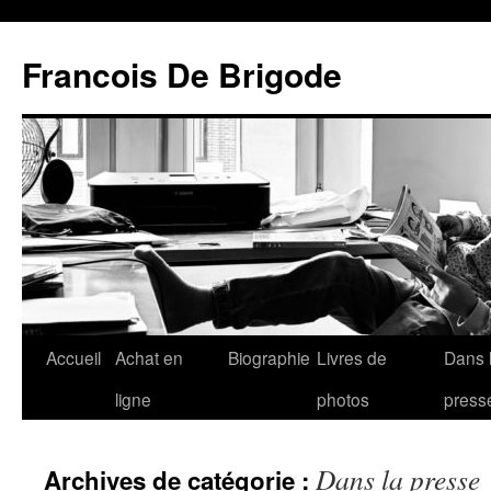
Francois De Brigode
Accueil
Achat en
Biographie
Livres de
Dans 
ligne
photos
press
Dans la presse
Archives de catégorie :