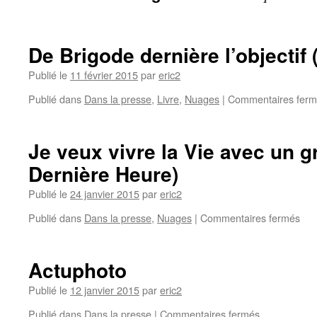
De Brigode dernière l’objectif 
Publié le
11 février 2015
par
eric2
Publié dans
Dans la presse
,
Livre
,
Nuages
|
Commentaires fer
Je veux vivre la Vie avec un g
Dernière Heure)
Publié le
24 janvier 2015
par
eric2
Publié dans
Dans la presse
,
Nuages
|
Commentaires fermés
Actuphoto
Publié le
12 janvier 2015
par
eric2
Publié dans
Dans la presse
|
Commentaires fermés