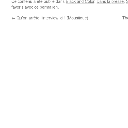
Ce contenu a été publié dans
Black and Color
,
Dans la presse
,
favoris avec
ce permalien
.
←
Qu’on arrête l’interview ici ! (Moustique)
The