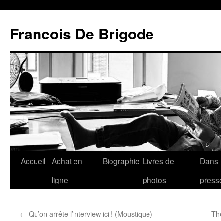
Francois De Brigode
Accueil
Achat en
Biographie
Livres de
Dans 
ligne
photos
press
←
Qu’on arrête l’interview ici ! (Moustique)
The