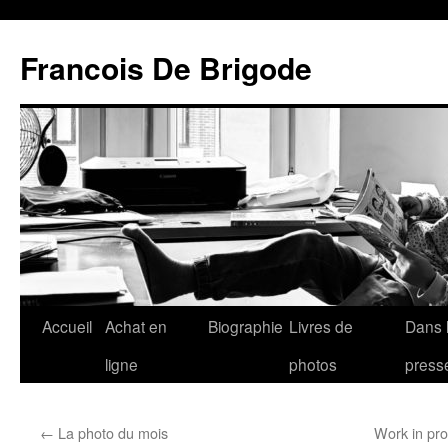
Francois De Brigode
Accueil
Achat en
Biographie
Livres de
Dans 
ligne
photos
press
←
La photo du mois
Work in pro