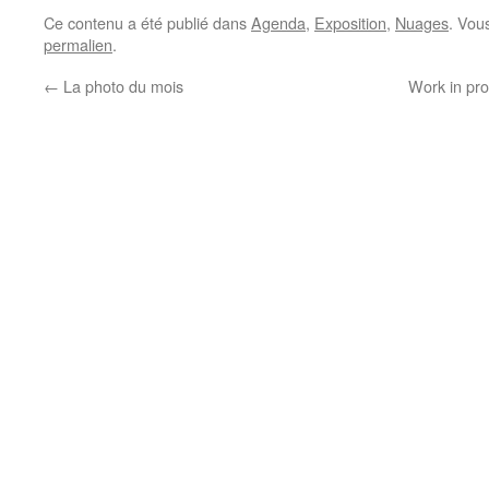
Ce contenu a été publié dans
Agenda
,
Exposition
,
Nuages
. Vou
permalien
.
←
La photo du mois
Work in pro