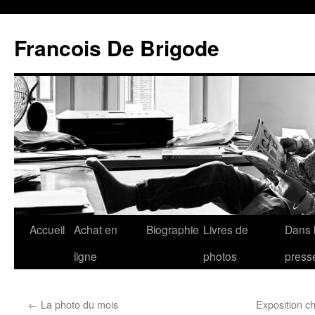
Francois De Brigode
Accueil
Achat en
Biographie
Livres de
Dans 
ligne
photos
press
←
La photo du mois
Exposition ch