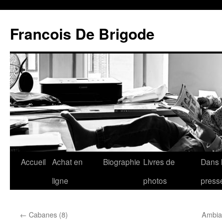
Francois De Brigode
Accueil
Achat en
Biographie
Livres de
Dans 
ligne
photos
press
←
Cabanes (8)
Ambian