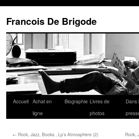
Francois De Brigode
Accueil
Achat en
Biographie
Livres de
Dans 
ligne
photos
press
←
Rock, Jazz, Books , Lp’s Atmosphère (2)
Rock, 