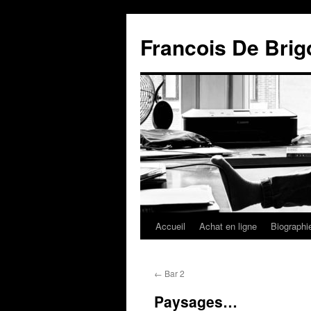
Francois De Brig
Accueil
Achat en ligne
Biographi
←
Bar 2
Paysages…