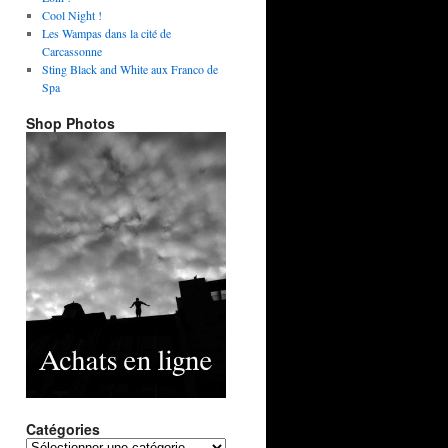
Cool Night !
Les Wampas dans la cité de
Carcassonne
Sting Black and White aux Franco de
Spa
Shop Photos
Catégories