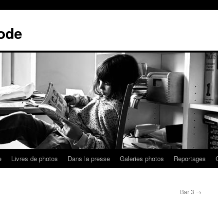
ode
e
Livres de photos
Dans la presse
Galeries photos
Reportages
Bar 3
→