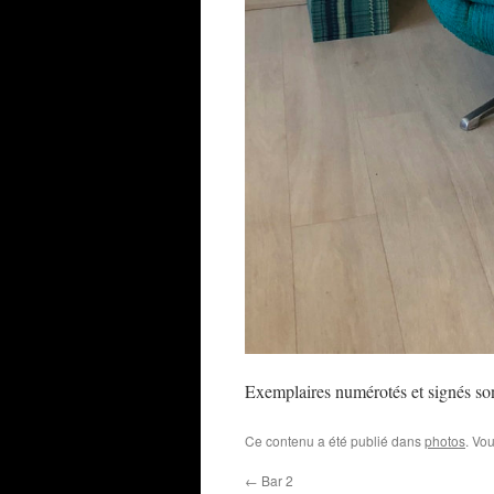
Exemplaires numérotés et signés so
Ce contenu a été publié dans
photos
. Vo
←
Bar 2