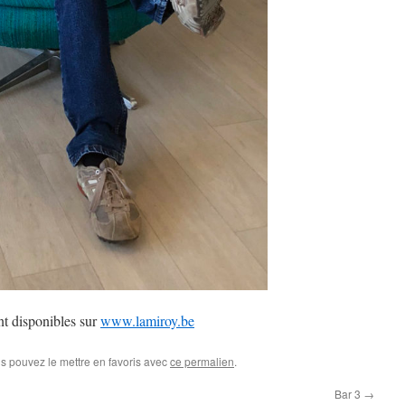
nt disponibles sur
www.lamiroy.be
us pouvez le mettre en favoris avec
ce permalien
.
Bar 3
→