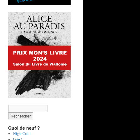
Quoi de neuf ?
Night Call !
Loin !