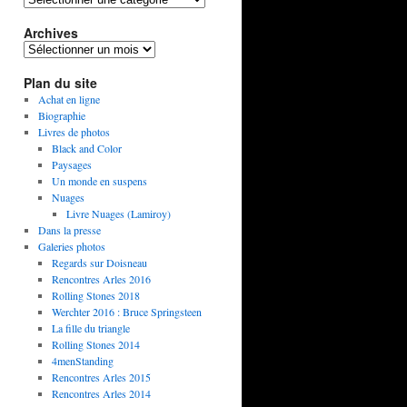
Archives
Plan du site
Achat en ligne
Biographie
Livres de photos
Black and Color
Paysages
Un monde en suspens
Nuages
Livre Nuages (Lamiroy)
Dans la presse
Galeries photos
Regards sur Doisneau
Rencontres Arles 2016
Rolling Stones 2018
Werchter 2016 : Bruce Springsteen
La fille du triangle
Rolling Stones 2014
4menStanding
Rencontres Arles 2015
Rencontres Arles 2014