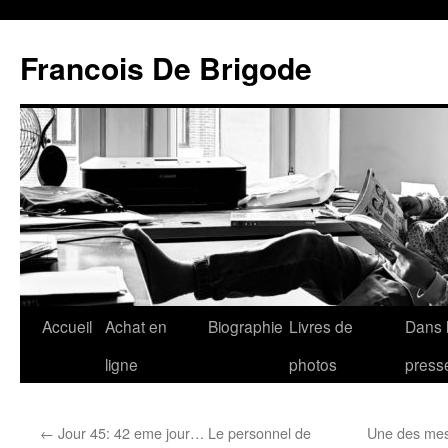
Francois De Brigode
Accueil
Achat en
Biographie
Livres de
Dans 
ligne
photos
press
←
Jour 45: 42 eme jour… Le personnel de
Une des mes