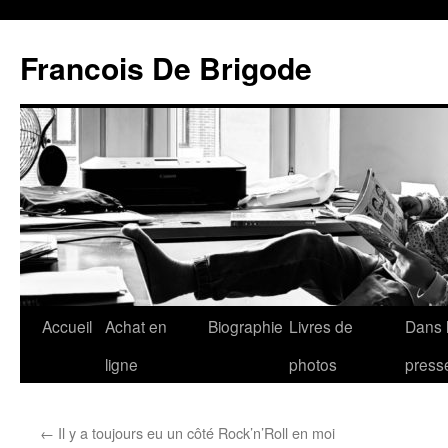
Francois De Brigode
Accueil
Achat en
Biographie
Livres de
Dans 
ligne
photos
press
←
Il y a toujours eu un côté Rock’n’Roll en moi