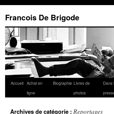
Francois De Brigode
Accueil
Achat en
Biographie
Livres de
Dans 
ligne
photos
press
Reportages
Archives de catégorie :