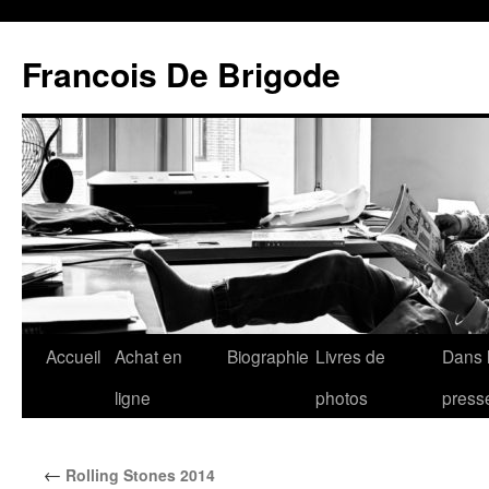
Francois De Brigode
Accueil
Achat en
Biographie
Livres de
Dans 
ligne
photos
press
←
Rolling Stones 2014