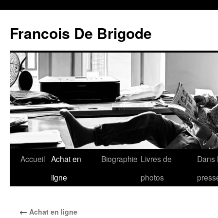
Francois De Brigode
Accueil
Achat en
Biographie
Livres de
Dans 
ligne
photos
press
←
Achat en ligne