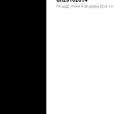
Par
eric2
|
Publié le
29 octobre 2014
|
La t