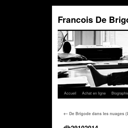
Francois De Brig
Accueil
Achat en ligne
Biographi
←
De Brigode dans les nuages (L
dh29102014