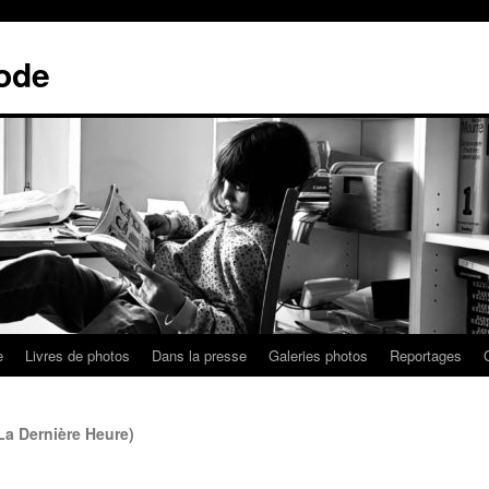
ode
e
Livres de photos
Dans la presse
Galeries photos
Reportages
a Dernière Heure)