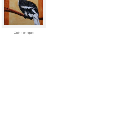
Calao casqué