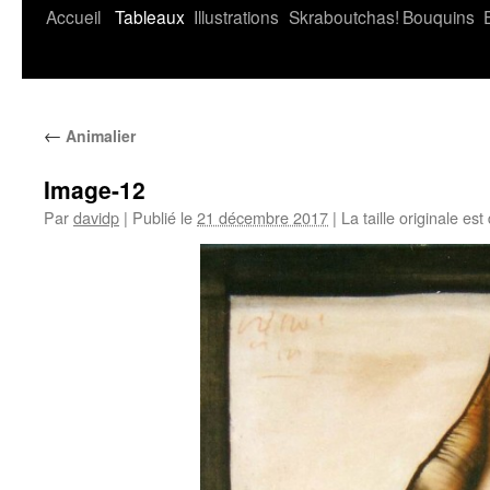
Accueil
Tableaux
Illustrations
Skraboutchas!
Bouquins
←
Animalier
Image-12
Par
davidp
|
Publié le
21 décembre 2017
|
La taille originale est