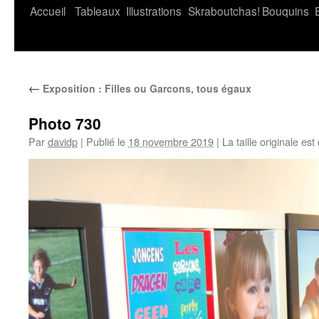
Accueil
Tableaux
Illustrations
Skraboutchas!
Bouquins
←
Exposition : Filles ou Garcons, tous égaux
Photo 730
Par
davidp
|
Publié le
18 novembre 2019
|
La taille originale est