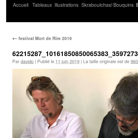
Accueil
Tableaux
Illustrations
Skraboutchas!
Bouquins
←
festival Mort de Rire 2019
62215287_10161850850065383_359727
Par
davidp
|
Publié le
11 juin 2019
|
La taille originale est de
960