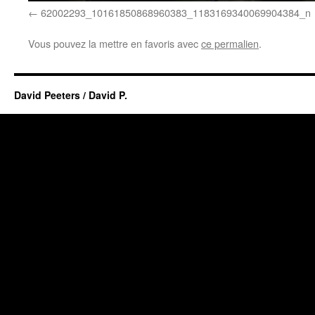
62002293_10161850868960383_1183169340069904384_n
Vous pouvez la mettre en favoris avec
ce permalien
.
David Peeters / David P.