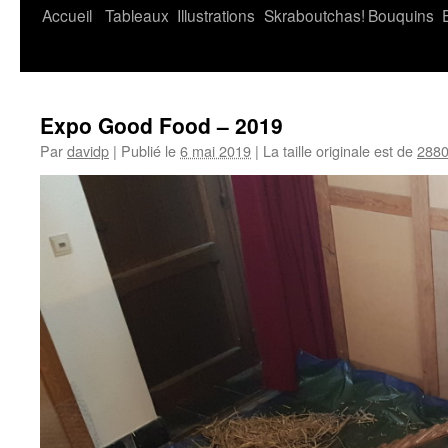
Accueil
Tableaux
Illustrations
Skraboutchas!
Bouquins
Expo Good Food – 2019
Par
davidp
|
Publié le
6 mai 2019
|
La taille originale est de
2880