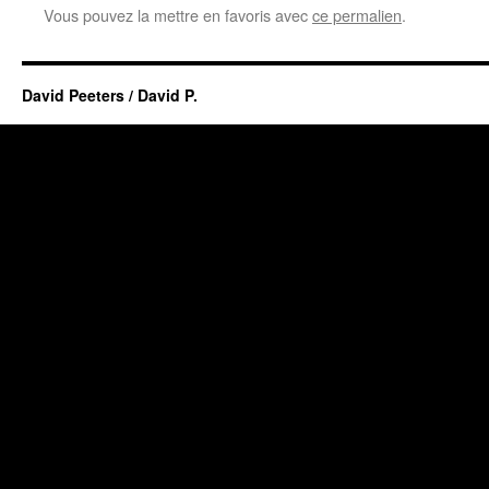
Vous pouvez la mettre en favoris avec
ce permalien
.
David Peeters / David P.