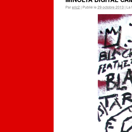
Par
eric2
|
Publié le
29 octobre 2013
|
La t