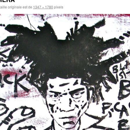
aille originale est de
1347 × 1780
pixels