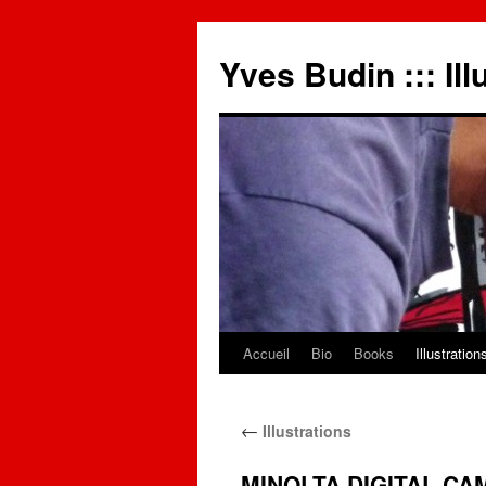
Yves Budin ::: Ill
Accueil
Bio
Books
Illustration
←
Illustrations
MINOLTA DIGITAL C