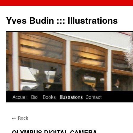
Yves Budin ::: Illustrations
Accueil
Bio
Books
Illustrations
Contact
←
Rock
OLYMPUS DIGITAL CAMERA