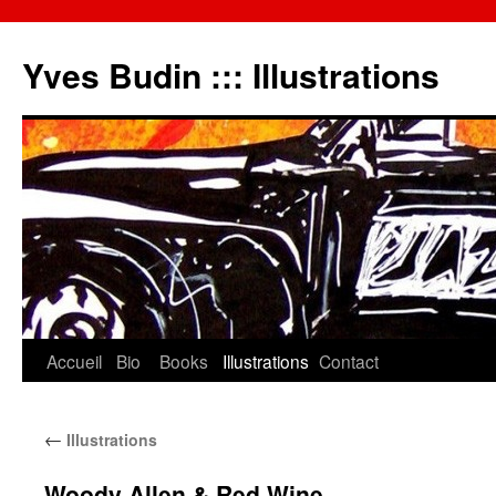
Yves Budin ::: Illustrations
Accueil
Bio
Books
Illustrations
Contact
←
Illustrations
Woody Allen & Red Wine