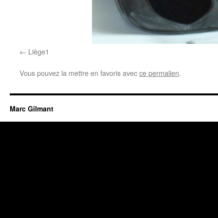
Liège1
Vous pouvez la mettre en favoris avec
ce permalien
.
Marc Gilmant