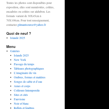
Toutes les photos sont disponibles pour
exposition, elles sont numérotées, collées,
encadrées ou collées sur alidubon. Les
formats varient de 30X45cm à
70X100cm. Pour tout renseignement,
contactez
gilmantsource@yahoo.fr
Quoi de neuf ?
Islande 2025
Menu
Galeries
Islande 2025
New York
Passage du temps
Tableaux photographiques
L’imaginaire du vin
Ombres, formes et matières
Songes de sable et d’eau
Ames et corps
Collioure Intemporelle
Sites et cités
Fauvisme
Noir et blanc
Reflets et fenêtres