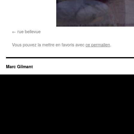
rue bellevue
Vous pouvez la mettre en favoris avec
ce permalien
.
Marc Gilmant