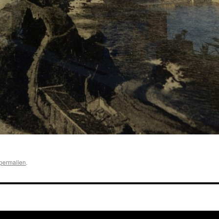
permalien
.