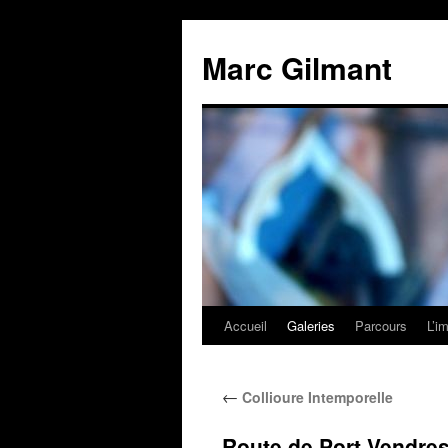
Marc Gilmant
Accueil
Galeries
Parcours
L’i
←
Collioure Intemporelle
Route de Port Vendre