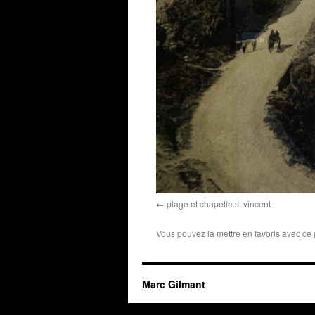
plage et chapelle st vincent
Vous pouvez la mettre en favoris avec
ce 
Marc Gilmant