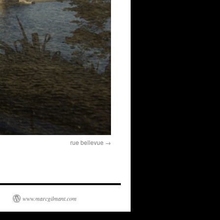
rue bellevue
www.marcgilmant.com