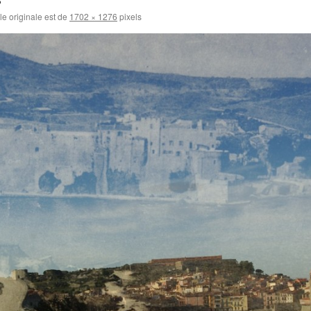
lle originale est de
1702 × 1276
pixels