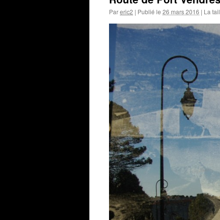
Par
eric2
|
Publié le
26 mars 2016
|
La tai