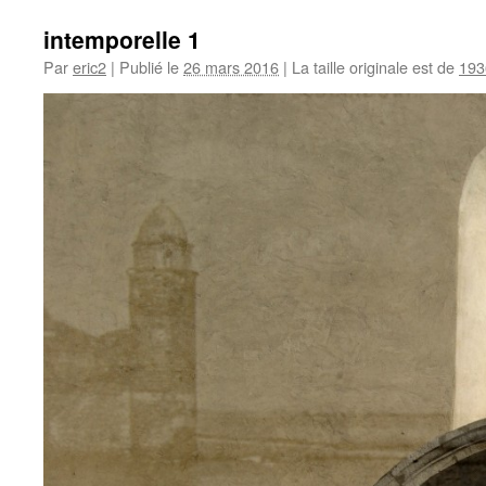
intemporelle 1
Par
eric2
|
Publié le
26 mars 2016
|
La taille originale est de
193