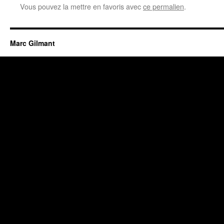
Vous pouvez la mettre en favoris avec
ce permalien
.
Marc Gilmant